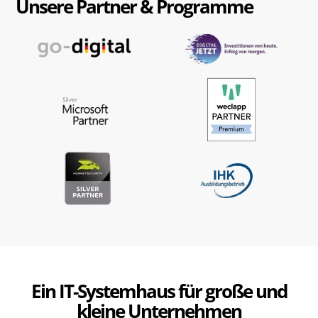
Unsere Partner & Programme
IT-Service & IT-Beratung für Unternehmen rund
um
Bochum, Dortmund, Essen und das gesamte
Ruhrgebiet.
ONLINETERMIN IT-ERSTBERATUNG BUCHEN
Ein IT-Systemhaus für große und
kleine Unternehmen