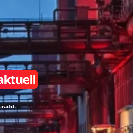
ktuell
bracht.