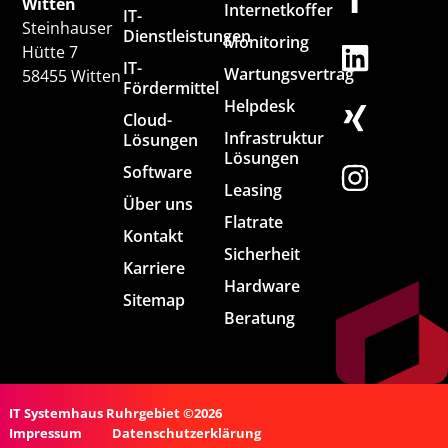
Witten
Internetkoffer
IT-
Steinhauser
Dienstleistungen
Monitoring
Hütte 7
IT-
Wartungsvertrag
58455 Witten
Fördermittel
Helpdesk
Cloud-
Infrastruktur
Lösungen
Lösungen
Software
Leasing
Über uns
Flatrate
Kontakt
Sicherheit
Karriere
Hardware
Sitemap
Beratung
IT Systemhaus Ruhrgebiet ©2026
Impressum
Datenschutzerklärung