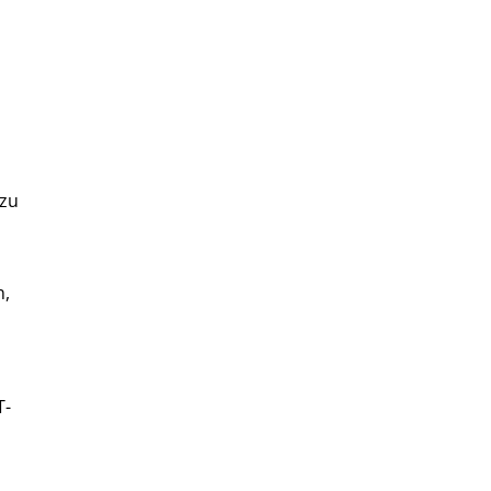
 zu
n,
T-