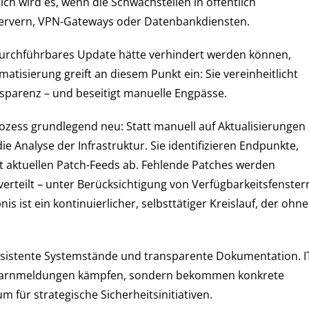
h wird es, wenn die Schwachstellen in öffentlich
ervern, VPN-Gateways oder Datenbankdiensten.
l durchführbares Update hätte verhindert werden können,
atisierung greift an diesem Punkt ein: Sie vereinheitlicht
nsparenz – und beseitigt manuelle Engpässe.
ess grundlegend neu: Statt manuell auf Aktualisierungen
Analyse der Infrastruktur. Sie identifizieren Endpunkte,
t aktuellen Patch-Feeds ab. Fehlende Patches werden
verteilt – unter Berücksichtigung von Verfügbarkeitsfenster
 ist ein kontinuierlicher, selbsttätiger Kreislauf, der ohne
nsistente Systemstände und transparente Dokumentation. I
Warnmeldungen kämpfen, sondern bekommen konkrete
für strategische Sicherheitsinitiativen.