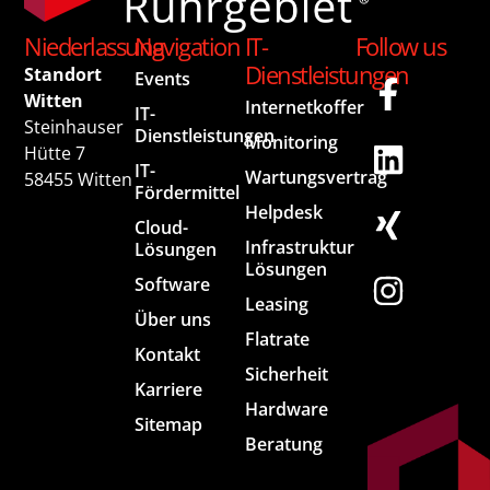
Niederlassung
Navigation
IT-
Follow us
Dienstleistungen
Standort
Events
Witten
Internetkoffer
IT-
Steinhauser
Dienstleistungen
Monitoring
Hütte 7
IT-
Wartungsvertrag
58455 Witten
Fördermittel
Helpdesk
Cloud-
Infrastruktur
Lösungen
Lösungen
Software
Leasing
Über uns
Flatrate
Kontakt
Sicherheit
Karriere
Hardware
Sitemap
Beratung